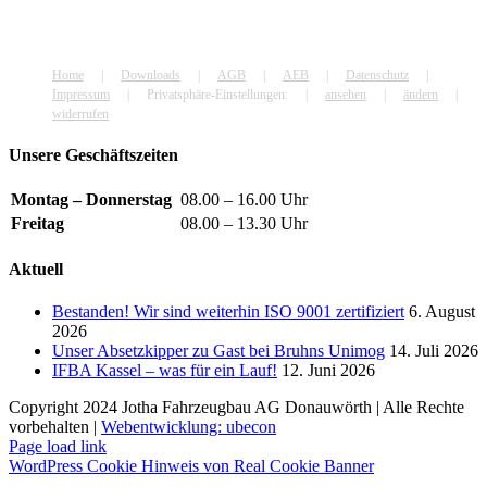
Home
Downloads
AGB
AEB
Datenschutz
Impressum
Privatsphäre-Einstellungen:
ansehen
ändern
widerrufen
Unsere Geschäftszeiten
Montag – Donnerstag
08.00 – 16.00 Uhr
Freitag
08.00 – 13.30 Uhr
Aktuell
Bestanden! Wir sind weiterhin ISO 9001 zertifiziert
6. August
2026
Unser Absetzkipper zu Gast bei Bruhns Unimog
14. Juli 2026
IFBA Kassel – was für ein Lauf!
12. Juni 2026
Copyright 2024 Jotha Fahrzeugbau AG Donauwörth | Alle Rechte
vorbehalten |
Webentwicklung: ubecon
Page load link
WordPress Cookie Hinweis von Real Cookie Banner
Nach