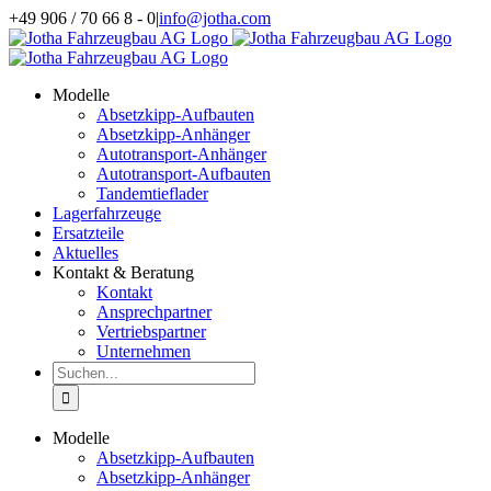
Zum
+49 906 / 70 66 8 - 0
|
info@jotha.com
Inhalt
springen
Modelle
Absetzkipp-Aufbauten
Absetzkipp-Anhänger
Autotransport-Anhänger
Autotransport-Aufbauten
Tandemtieflader
Lagerfahrzeuge
Ersatzteile
Aktuelles
Kontakt & Beratung
Kontakt
Ansprechpartner
Vertriebspartner
Unternehmen
Suche
nach:
Modelle
Absetzkipp-Aufbauten
Absetzkipp-Anhänger