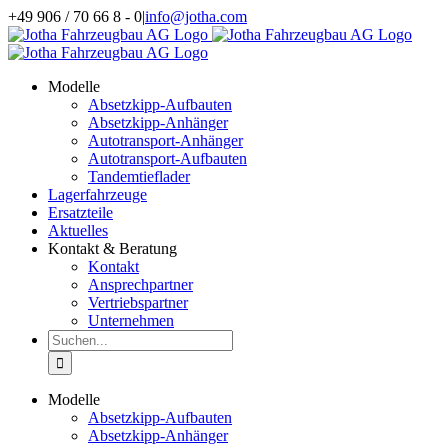
Zum
+49 906 / 70 66 8 - 0
|
info@jotha.com
Inhalt
springen
Modelle
Absetzkipp-Aufbauten
Absetzkipp-Anhänger
Autotransport-Anhänger
Autotransport-Aufbauten
Tandemtieflader
Lagerfahrzeuge
Ersatzteile
Aktuelles
Kontakt & Beratung
Kontakt
Ansprechpartner
Vertriebspartner
Unternehmen
Suche
nach:
Modelle
Absetzkipp-Aufbauten
Absetzkipp-Anhänger