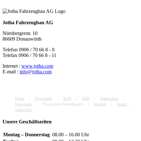
Jotha Fahrzeugbau AG
Nürnbergerstr. 10
86609 Donauwörth
Telefon 0906 / 70 66 8 - 0
Telefax 0906 / 70 66 8 - 11
Internet :
www.jotha.com
E-mail :
info@jotha.com
Home
Downloads
AGB
AEB
Datenschutz
Impressum
Privatsphäre-Einstellungen:
ansehen
ändern
widerrufen
Unsere Geschäftszeiten
Montag – Donnerstag
08.00 – 16.00 Uhr