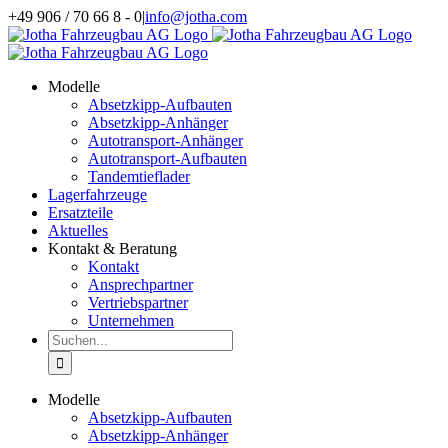
Zum
+49 906 / 70 66 8 - 0
|
info@jotha.com
Inhalt
springen
Modelle
Absetzkipp-Aufbauten
Absetzkipp-Anhänger
Autotransport-Anhänger
Autotransport-Aufbauten
Tandemtieflader
Lagerfahrzeuge
Ersatzteile
Aktuelles
Kontakt & Beratung
Kontakt
Ansprechpartner
Vertriebspartner
Unternehmen
Suche
nach:
Modelle
Absetzkipp-Aufbauten
Absetzkipp-Anhänger