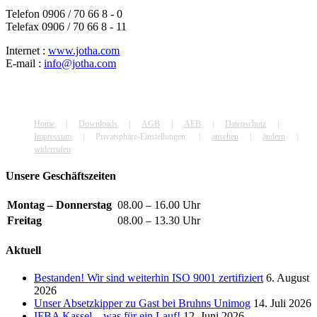
Telefon 0906 / 70 66 8 - 0
Telefax 0906 / 70 66 8 - 11
Internet :
www.jotha.com
E-mail :
info@jotha.com
Home
Downloads
AGB
AEB
Datenschutz
Impressum
Privatsphäre-Einstellungen:
ansehen
ändern
widerrufen
Unsere Geschäftszeiten
Montag – Donnerstag
08.00 – 16.00 Uhr
Freitag
08.00 – 13.30 Uhr
Aktuell
Bestanden! Wir sind weiterhin ISO 9001 zertifiziert
6. August
2026
Unser Absetzkipper zu Gast bei Bruhns Unimog
14. Juli 2026
IFBA Kassel – was für ein Lauf!
12. Juni 2026