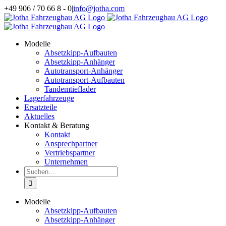
Zum
+49 906 / 70 66 8 - 0
|
info@jotha.com
Inhalt
springen
Modelle
Absetzkipp-Aufbauten
Absetzkipp-Anhänger
Autotransport-Anhänger
Autotransport-Aufbauten
Tandemtieflader
Lagerfahrzeuge
Ersatzteile
Aktuelles
Kontakt & Beratung
Kontakt
Ansprechpartner
Vertriebspartner
Unternehmen
Suche
nach:
Modelle
Absetzkipp-Aufbauten
Absetzkipp-Anhänger