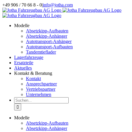
Zum
+49 906 / 70 66 8 - 0
|
info@jotha.com
Inhalt
springen
Modelle
Absetzkipp-Aufbauten
Absetzkipp-Anhänger
Autotransport-Anhänger
Autotransport-Aufbauten
Tandemtieflader
Lagerfahrzeuge
Ersatzteile
Aktuelles
Kontakt & Beratung
Kontakt
Ansprechpartner
Vertriebspartner
Unternehmen
Suche
nach:
Modelle
Absetzkipp-Aufbauten
Absetzkipp-Anhänger