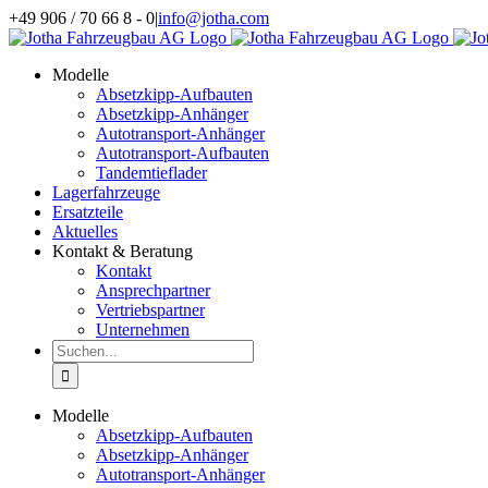
Zum
+49 906 / 70 66 8 - 0
|
info@jotha.com
Inhalt
springen
Modelle
Absetzkipp-Aufbauten
Absetzkipp-Anhänger
Autotransport-Anhänger
Autotransport-Aufbauten
Tandemtieflader
Lagerfahrzeuge
Ersatzteile
Aktuelles
Kontakt & Beratung
Kontakt
Ansprechpartner
Vertriebspartner
Unternehmen
Suche
nach:
Modelle
Absetzkipp-Aufbauten
Absetzkipp-Anhänger
Autotransport-Anhänger