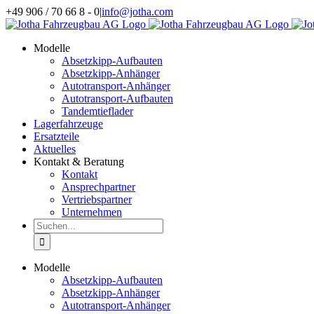
Zum
+49 906 / 70 66 8 - 0
|
info@jotha.com
Inhalt
springen
Modelle
Absetzkipp-Aufbauten
Absetzkipp-Anhänger
Autotransport-Anhänger
Autotransport-Aufbauten
Tandemtieflader
Lagerfahrzeuge
Ersatzteile
Aktuelles
Kontakt & Beratung
Kontakt
Ansprechpartner
Vertriebspartner
Unternehmen
Suche
nach:
Modelle
Absetzkipp-Aufbauten
Absetzkipp-Anhänger
Autotransport-Anhänger